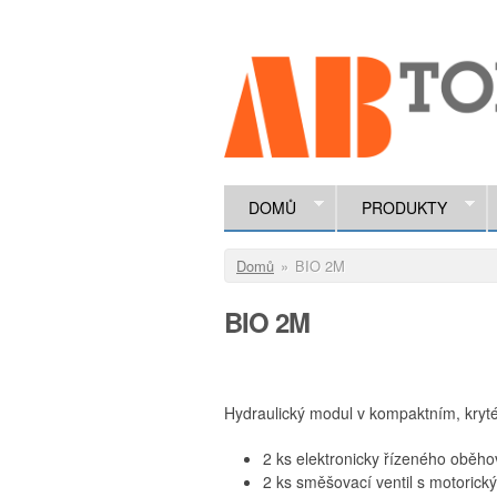
Přejít k hlavnímu obsahu
ABTOP.c
ZDRAVÉ
TEPLO -
MODERNÍ
TECHNOLOGIE
DOMŮ
PRODUKTY
Jste zde
Domů
»
BIO 2M
BIO 2M
Hydraulický modul v kompaktním, kryt
2 ks elektronicky řízeného oběh
2 ks směšovací ventil s motorick