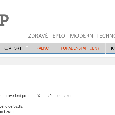
z
KOMFORT
PALIVO
PORADENSTVÍ - CENY
K
ém provedení pro montáž na stěnu je osazen:
ového čerpadla
ým řízením